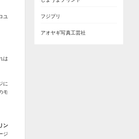
フジプリ
ロユ
アオヤギ写真工芸社
れは
ジに
のモ
リン
ージ