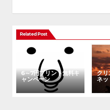
稿
ナ
ビ
ゲ
ー
シ
Related Post
ョ
ン
6～7円プリント無料キ
クリ
ャンペーン
ネッ