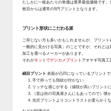
たしかに一枚あたりの単価は業界最低価格です。し
枚目からは通常の5円プリントとなります。
プリント形状にこだわる派
ご存じない方も多いかもしれませんが、プリント
一般的に見かける写真」のことですが、それとは
加工を選べるメーカーがあります。
それが
ネットでデジカメプリント
アオヤギ写真工
絹目プリント
表面が凸凹になっているプリントで
手で持っても指紋が付かない
リッチな感じがする（値段が高いプリント
（昔は街の写真屋さんにもあってので）懐
光沢プリントよりコントラストが柔らかく
などが特徴です。