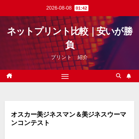
Skip
2026-08-08
01:42
to
content
ネットプリント比較｜安いが勝
負
プリント 紹介
オスカー美ジネスマン＆美ジネスウーマ
ンコンテスト