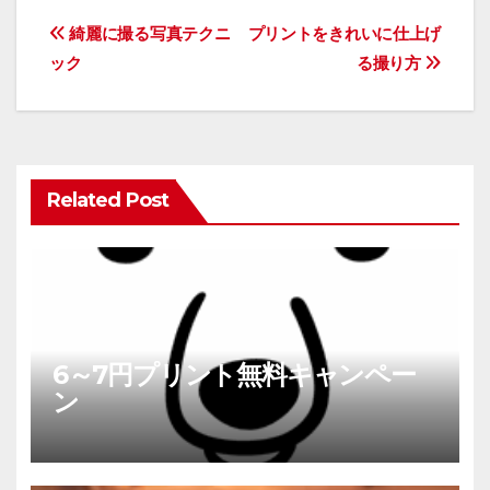
投
綺麗に撮る写真テクニ
プリントをきれいに仕上げ
稿
ック
る撮り方
ナ
ビ
ゲ
ー
シ
Related Post
ョ
ン
6～7円プリント無料キャンペー
ン