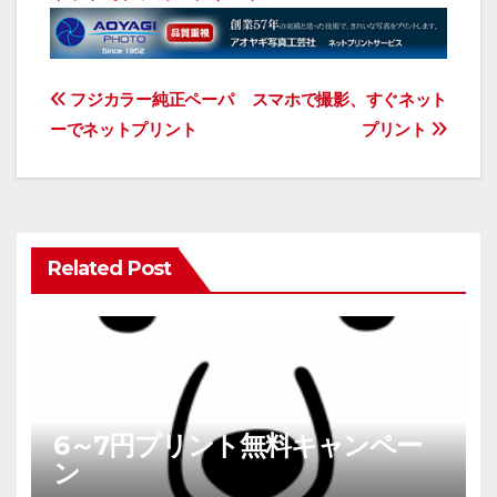
投
フジカラー純正ペーパ
スマホで撮影、すぐネット
稿
ーでネットプリント
プリント
ナ
ビ
ゲ
ー
シ
Related Post
ョ
ン
6～7円プリント無料キャンペー
ン