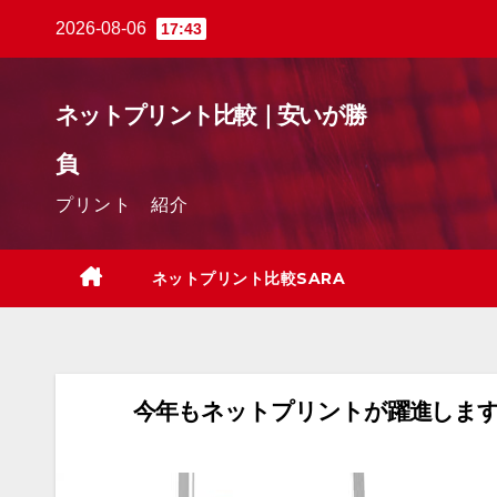
Skip
2026-08-06
17:43
to
content
ネットプリント比較｜安いが勝
負
プリント 紹介
ネットプリント比較SARA
今年もネットプリントが躍進しま