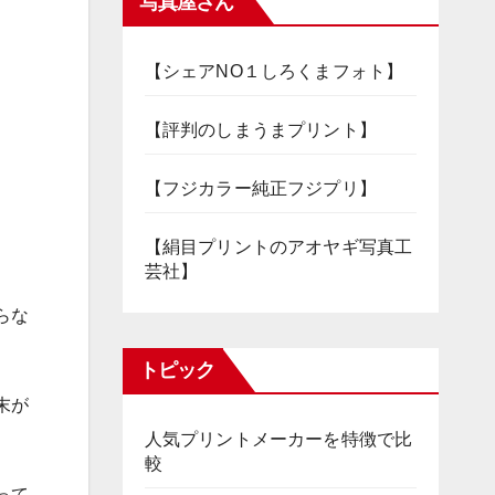
写真屋さん
【シェアNO１しろくまフォト】
【評判のしまうまプリント】
【フジカラー純正フジプリ】
【絹目プリントのアオヤギ写真工
芸社】
らな
トピック
末が
人気プリントメーカーを特徴で比
較
って