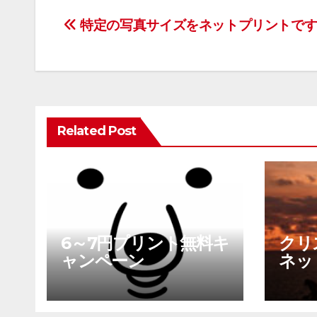
投
特定の写真サイズをネットプリントです
稿
ナ
ビ
ゲ
ー
シ
Related Post
ョ
ン
6～7円プリント無料キ
クリ
ャンペーン
ネッ