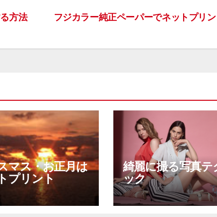
る方法
フジカラー純正ペーパーでネットプリ
スマス・お正月は
綺麗に撮る写真テ
トプリント
ック