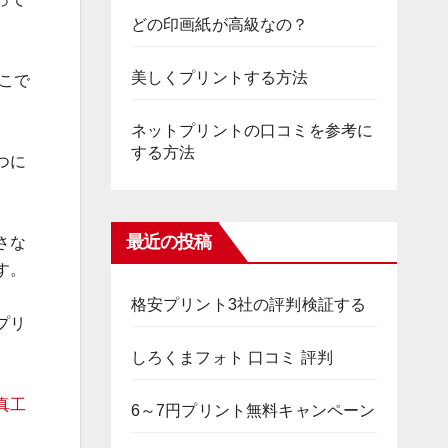
どの印画紙が高級なの？
美しくプリントする方法
こで
ネットプリントの口コミを参考に
する方法
つに
最近の投稿
さな
す。
格安プリント3社の評判検証する
プリ
しろくまフォト 口コミ 評判
真工
6～7円プリント無料キャンペーン