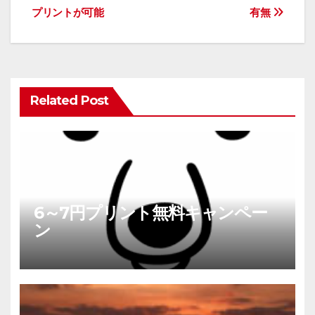
稿
プリントが可能
有無
ナ
ビ
ゲ
ー
シ
Related Post
ョ
ン
6～7円プリント無料キャンペー
ン